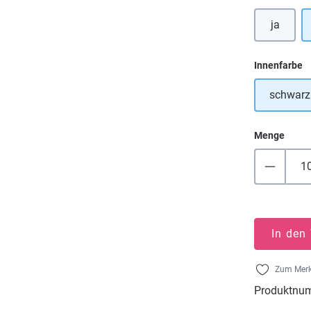
ja
a
Innenfarbe
schwarz
Menge
In den
Zum Merk
Produktnu