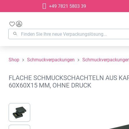
+49 7821 5803 39
springen
Zur Hauptnavigation springen
Shop
Schmuckverpackungen
Schmuckverpackungen
FLACHE SCHMUCKSCHACHTELN AUS KARTO
60X60X15 MM, OHNE DRUCK
Bildergalerie überspringen