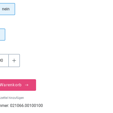
nein
uswählen
 Warenkorb
zettel hinzufügen
mmer:
021066.00100100