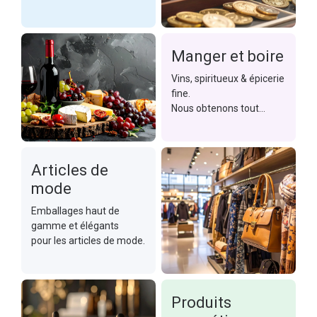
s'agisse de Monnaies,
médailles & décorations,
nos emballages font
Manger et boire
battre le cœur des
collectionneurs.
Vins, spiritueux & épicerie
fine.
Nous obtenons tout
emballé.
Articles de
mode
Emballages haut de
gamme et élégants
pour les articles de mode.
Produits