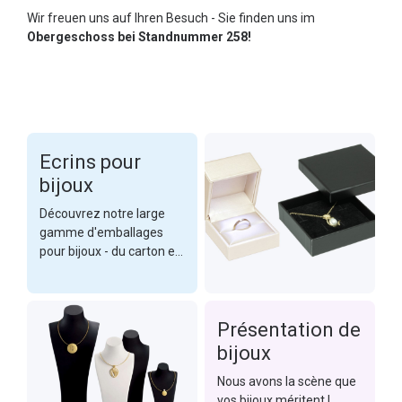
Wir freuen uns auf Ihren Besuch - Sie finden uns im
Obergeschoss bei Standnummer 258!
Ecrins pour
bijoux
Découvrez notre large
gamme d'emballages
pour bijoux - du carton et
du plastique aux étuis
haut de gamme en
passant par des
Présentation de
matériaux recyclés.
bijoux
Nous avons la scène que
vos bijoux méritent !