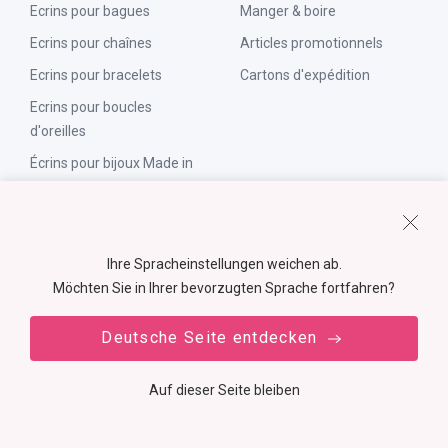
Ecrins pour bagues
Manger & boire
Ecrins pour chaînes
Articles promotionnels
Ecrins pour bracelets
Cartons d'expédition
Ecrins pour boucles
d'oreilles
Écrins pour bijoux Made in
Germany
Solutions pour
Pays
Ihre Spracheinstellungen weichen ab.
emballages
Möchten Sie in Ihrer bevorzugten Sprache fortfahren?
Allemagne
Écrins carton
Autriche
Deutsche Seite entdecken
Écrins plastique
Suisse
Emballages haut de gamme
France
Auf dieser Seite bleiben
Boites avec logo
Espagne
Boites avec impression