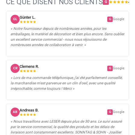
CE QUE DISENT NOS CLIENTS
4,8 
G
Günter L.
GL
G
Google
« Notre fournisseur depuis de nombreuses années, pour les
emballages, le matériel de décoration et bien plus encore. Sans oublier
un excellent service commercial - nous nous réjouissons de
nombreuses années de collaboration à venir. »
Clemens R.
CR
G
Google
« Lors de ma commande téléphonique, j'ai été parfaitement conseillé,
la marchandise m'est parvenue en un clin d'oeil, avec une qualité
irréprochable, comme toujours ! Merci »
Andreas B.
AB
G
Google
« Nous travaillons avec LESER depuis plus de 30 ans. Le suivi assuré
par le service commercial, la qualité des produits et les délais de
livraison sont constamment excellents. SONNTAG & SOHN - Joaillier