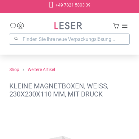
+49 7821 5803 39
alt springen
Shop
Weitere Artikel
KLEINE MAGNETBOXEN, WEISS,
230X230X110 MM, MIT DRUCK
Bildergalerie überspringen