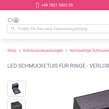
+49 7821 5803 39
springen
Zur Hauptnavigation springen
Shop
Schmuckverpackungen
Hochwertige Schmucke
LED-SCHMUCKETUIS FÜR RINGE - VERLOB
Bildergalerie überspringen