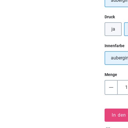
aubergi
auswä
Druck
ja
a
Innenfarbe
aubergi
Menge
In den