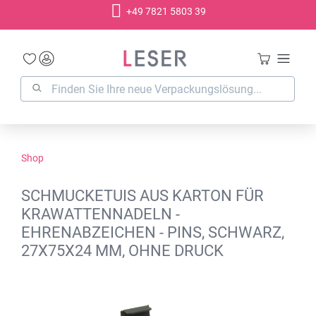
+49 7821 5803 39
alt springen
Shop
SCHMUCKETUIS AUS KARTON FÜR
KRAWATTENNADELN -
EHRENABZEICHEN - PINS, SCHWARZ,
27X75X24 MM, OHNE DRUCK
Bildergalerie überspringen