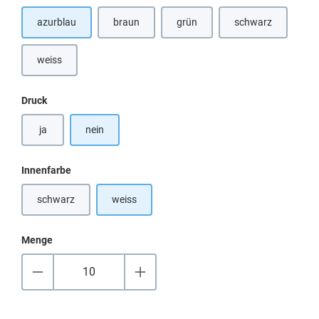
azurblau
braun
grün
schwarz
(Diese Option ist zurzeit nicht verfügbar.)
(Diese Option ist 
weiss
auswählen
Druck
ja
nein
auswählen
Innenfarbe
schwarz
weiss
(Diese Option ist zurzeit nicht verfügbar.)
Menge