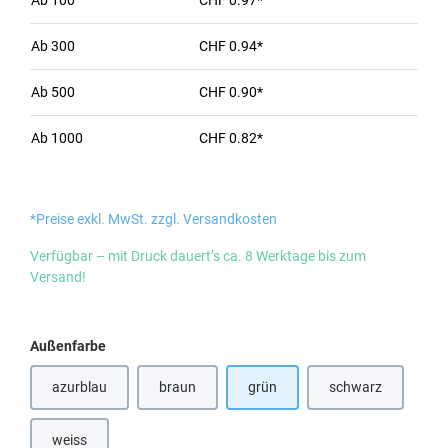
Ab
100
CHF 0.97*
Ab
300
CHF 0.94*
Ab
500
CHF 0.90*
Ab
1000
CHF 0.82*
*Preise exkl. MwSt. zzgl. Versandkosten
Verfügbar – mit Druck dauert’s ca. 8 Werktage bis zum
Versand!
auswählen
Außenfarbe
azurblau
braun
grün
schwarz
(Diese Option ist zurzeit nicht verfügbar.)
(Diese Option ist 
weiss