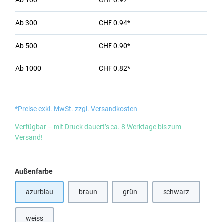
Ab
100
CHF 0.97*
Ab
300
CHF 0.94*
Ab
500
CHF 0.90*
Ab
1000
CHF 0.82*
*Preise exkl. MwSt. zzgl. Versandkosten
Verfügbar – mit Druck dauert’s ca. 8 Werktage bis zum
Versand!
auswählen
Außenfarbe
azurblau
braun
grün
schwarz
(Diese Option ist zurzeit nicht verfügbar.)
(Diese Option ist 
weiss