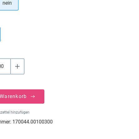
nein
uswählen
 Warenkorb
zettel hinzufügen
mmer:
170044.00100300