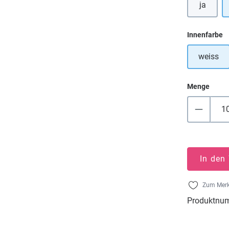
ja
a
Innenfarbe
weiss
Menge
In den
Zum Merk
Produktnu