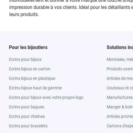
individuellement et donner à votre marque une touche unique
impression durable à vos clients. Idéal pour les détaillants
leurs produits.
Pour les bijoutiers
Solutions in
Ecrins pour bijoux
Monnaies, méd
Ecrins bijoux en carton
Produits cosm
Ecrins bijoux en plastique
Articles de m
Écrins bijoux haut de gamme
Couteaux et c
Ecrins pour bijoux avec votre propre logo
Manufactures &
Ecrins pour bagues
Manger & boir
Ecrins pour chaînes
Articles promo
Ecrins pour bracelets
Cartons d'expé