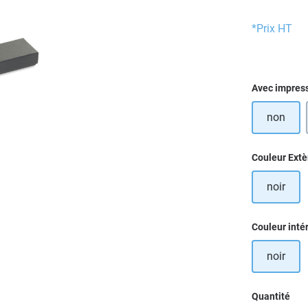
*Prix HT
Sélectionn
Avec impres
non
Sélectionn
Couleur Extè
noir
Sélectionn
Couleur inté
noir
Quantité