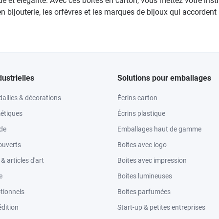
 et élégante. Avec ces boîtes en carton, vous mettez votre instr
 en bijouterie, les orfèvres et les marques de bijoux qui accorde
dustrielles
Solutions pour emballages
ailles & décorations
Écrins carton
étiques
Écrins plastique
ode
Emballages haut de gamme
ouverts
Boites avec logo
 articles d'art
Boites avec impression
e
Boites lumineuses
tionnels
Boites parfumées
dition
Start-up & petites entreprises