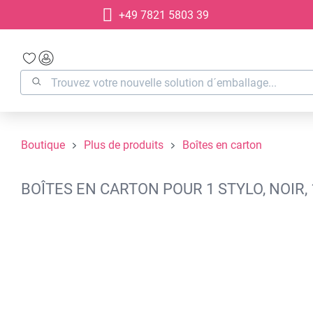
+49 7821 5803 39
recherche
Passer à la navigation principale
Boutique
Plus de produits
Boîtes en carton
BOÎTES EN CARTON POUR 1 STYLO, NOIR
Ignorer la galerie d'images