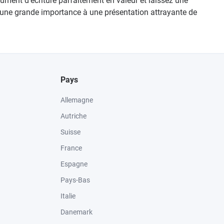
ument d'écriture parfaitement en valeur et laissez une
nt une grande importance à une présentation attrayante de
Pays
Allemagne
Autriche
Suisse
France
Espagne
Pays-Bas
Italie
Danemark