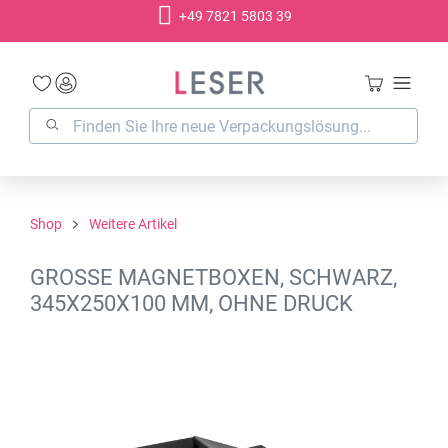
+49 7821 5803 39
alt springen
Shop
Weitere Artikel
GROSSE MAGNETBOXEN, SCHWARZ, 3
45X250X100 MM, OHNE DRUCK
Bildergalerie überspringen