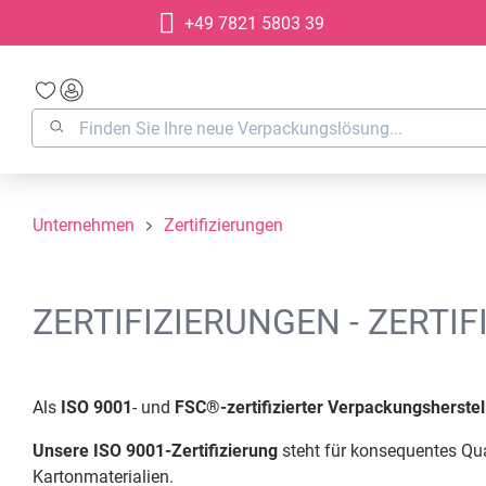
+49 7821 5803 39
springen
Zur Hauptnavigation springen
Unternehmen
Zertifizierungen
ZERTIFIZIERUNGEN - ZERTI
Als
ISO 9001
- und
FSC®-zertifizierter Verpackungsherstel
Unsere ISO 9001-Zertifizierung
steht für konsequentes Q
Kartonmaterialien.