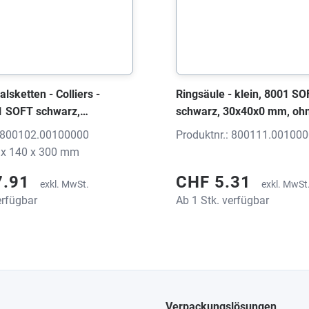
alsketten - Colliers -
Ringsäule - klein, 8001 S
01 SOFT schwarz,
schwarz, 30x40x0 mm, oh
00 mm, ohne Druck
: 800102.00100000
Produktnr.: 800111.00100
 x 140 x 300 mm
7.91
CHF 5.31
exkl. MwSt.
exkl. MwSt
erfügbar
Ab 1 Stk. verfügbar
Verpackungslösungen