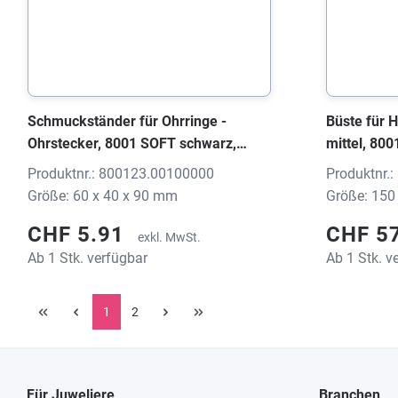
Schmuckständer für Ohrringe -
Büste für H
Ohrstecker, 8001 SOFT schwarz,
mittel, 80
60x40x90 mm, ohne Druck
150x140x3
Produktnr.: 800123.00100000
Produktnr.
Größe: 60 x 40 x 90 mm
Größe: 150
CHF 5.91
CHF 5
exkl. MwSt.
Ab 1 Stk. verfügbar
Ab 1 Stk. v
1
2
Für Juweliere
Branchen