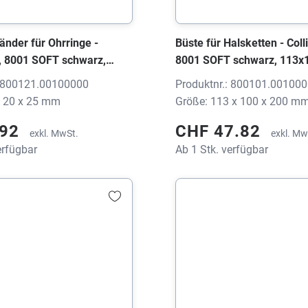
nder für Ohrringe -
Büste für Halsketten - Colli
, 8001 SOFT schwarz,
8001 SOFT schwarz, 113x
mm, ohne Druck
mm, ohne Druck
: 800121.00100000
Produktnr.: 800101.00100
x 20 x 25 mm
Größe: 113 x 100 x 200 m
.92
CHF 47.82
exkl. MwSt.
exkl. Mw
erfügbar
Ab 1 Stk. verfügbar