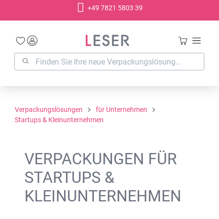
+49 7821 5803 39
alt springen
Verpackungslösungen
für Unternehmen
Startups & Kleinunternehmen
VERPACKUNGEN FÜR
STARTUPS &
KLEINUNTERNEHMEN