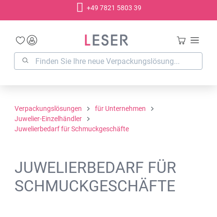
+49 7821 5803 39
alt springen
Verpackungslösungen
für Unternehmen
Juwelier-Einzelhändler
Juwelierbedarf für Schmuckgeschäfte
JUWELIERBEDARF FÜR
SCHMUCKGESCHÄFTE