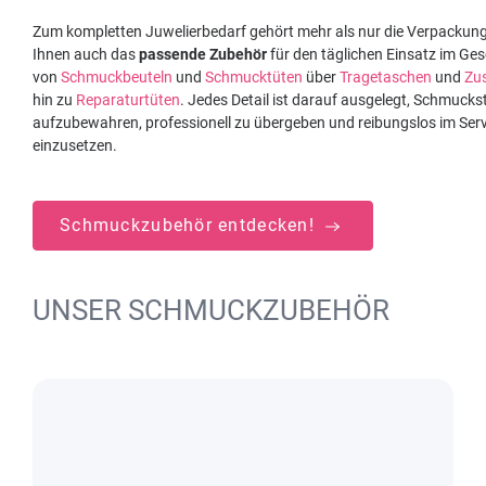
Zum kompletten Juwelierbedarf gehört mehr als nur die Verpackung.
Ihnen auch das
passende Zubehör
für den täglichen Einsatz im Ges
von
Schmuckbeuteln
und
Schmucktüten
über
Tragetaschen
und
Zu
hin zu
Reparaturtüten
. Jedes Detail ist darauf ausgelegt, Schmucks
aufzubewahren, professionell zu übergeben und reibungslos im Serv
einzusetzen.
Schmuckzubehör entdecken!
UNSER SCHMUCKZUBEHÖR