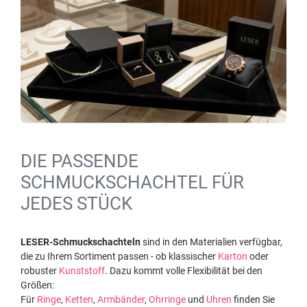
DIE PASSENDE
SCHMUCKSCHACHTEL FÜR
JEDES STÜCK
LESER-Schmuckschachteln
sind in den Materialien verfügbar,
die zu Ihrem Sortiment passen - ob klassischer
Karton
oder
robuster
Kunststoff
. Dazu kommt volle Flexibilität bei den
Größen:
Für
Ringe
,
Ketten
,
Armbänder
,
Ohrringe
und
Uhren
finden Sie