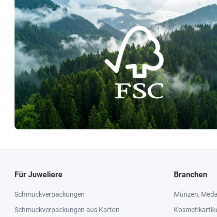
Für Juweliere
Branchen
Schmuckverpackungen
Münzen, Medai
Schmuckverpackungen aus Karton
Kosmetikartik