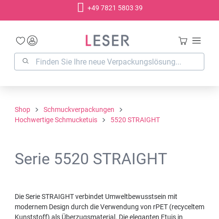
+49 7821 5803 39
alt springen
Shop
Schmuckverpackungen
Hochwertige Schmucketuis
5520 STRAIGHT
Serie 5520 STRAIGHT
Die Serie STRAIGHT verbindet Umweltbewusstsein mit
modernem Design durch die Verwendung von rPET (recyceltem
Kunststoff) als Überzugsmaterial. Die eleganten Etuis in