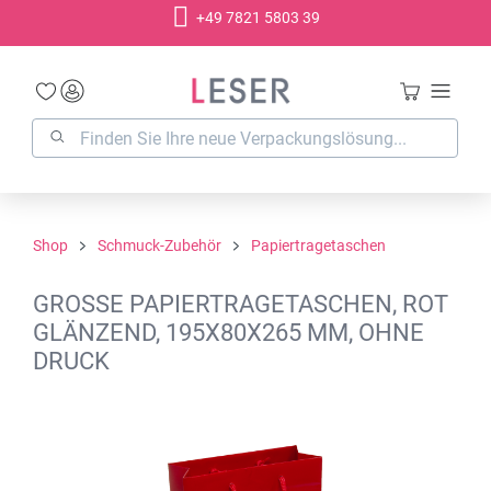
+49 7821 5803 39
alt springen
Shop
Schmuck-Zubehör
Papiertragetaschen
GROSSE PAPIERTRAGETASCHEN, ROT G
LÄNZEND, 195X80X265 MM, OHNE D
RUCK
Bildergalerie überspringen