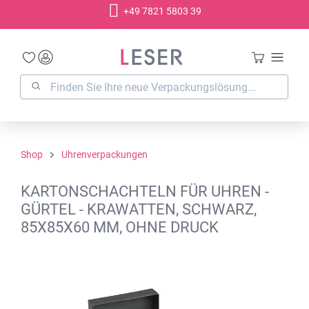
+49 7821 5803 39
alt springen
Shop
Uhrenverpackungen
KARTONSCHACHTELN FÜR UHREN -
GÜRTEL - KRAWATTEN, SCHWARZ,
85X85X60 MM, OHNE DRUCK
Bildergalerie überspringen