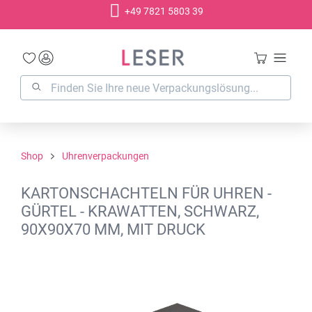
+49 7821 5803 39
alt springen
Shop
Uhrenverpackungen
KARTONSCHACHTELN FÜR UHREN -
GÜRTEL - KRAWATTEN, SCHWARZ,
90X90X70 MM, MIT DRUCK
Bildergalerie überspringen