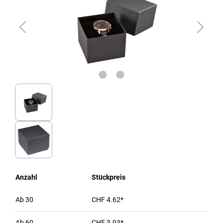
Anzahl
Stückpreis
Ab
30
CHF 4.62*
Ab
60
CHF 3.93*