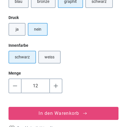
blau
bronze
graphit
schwarz
(Diese Option ist zurzeit nicht verfügbar.)
auswählen
Druck
ja
nein
auswählen
Innenfarbe
schwarz
weiss
(Diese Option ist zurzeit nicht verfügbar.)
Menge
In den Warenkorb