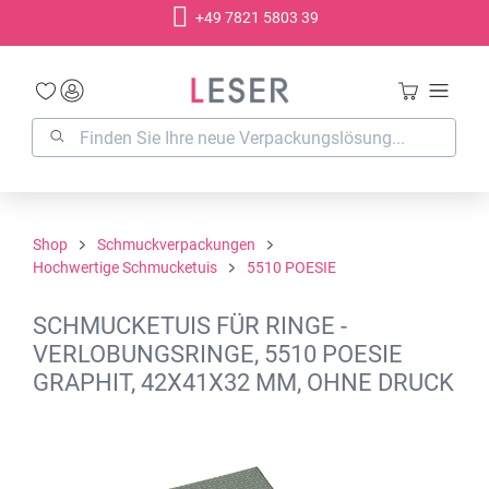
+49 7821 5803 39
alt springen
Shop
Schmuckverpackungen
Hochwertige Schmucketuis
5510 POESIE
SCHMUCKETUIS FÜR RINGE -
VERLOBUNGSRINGE, 5510 POESIE
GRAPHIT, 42X41X32 MM, OHNE DRUCK
Bildergalerie überspringen