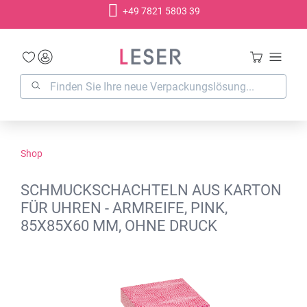
+49 7821 5803 39
alt springen
Shop
SCHMUCKSCHACHTELN AUS KARTON
FÜR UHREN - ARMREIFE, PINK,
85X85X60 MM, OHNE DRUCK
Bildergalerie überspringen