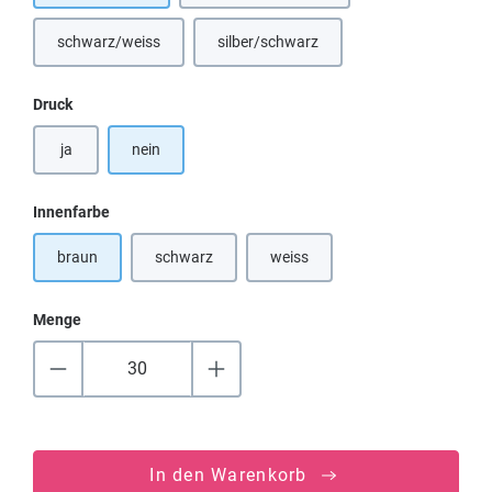
schwarz/weiss
silber/schwarz
(Diese Option ist zurzeit nicht verfügbar.)
(Diese Option ist zurzeit nicht verfügba
auswählen
Druck
ja
nein
auswählen
Innenfarbe
braun
schwarz
weiss
(Diese Option ist zurzeit nicht verfügbar.)
(Diese Option ist zurzeit nicht verf
Menge
In den Warenkorb