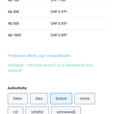
Ab
100
CHF 1.00*
Ab
300
CHF 0.97*
Ab
500
CHF 0.93*
Ab
1000
CHF 0.85*
*Preise exkl. MwSt. zzgl. Versandkosten
Verfügbar – mit Druck dauert’s ca. 8 Werktage bis zum
Versand!
auswählen
Außenfarbe
Dekor
blau
bronze
creme
(Diese Option ist zurzeit nicht verfügbar.)
(Diese Option ist zurz
rot
schiefer
schneeweiß