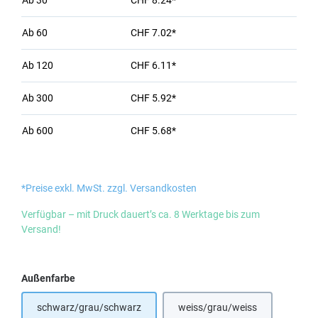
Ab
30
CHF 8.24*
Ab
60
CHF 7.02*
Ab
120
CHF 6.11*
Ab
300
CHF 5.92*
Ab
600
CHF 5.68*
*Preise exkl. MwSt. zzgl. Versandkosten
Verfügbar – mit Druck dauert’s ca. 8 Werktage bis zum
Versand!
auswählen
Außenfarbe
schwarz/grau/schwarz
weiss/grau/weiss
(Diese Option ist zurzeit ni