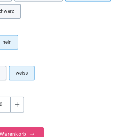
chwarz
Diese Option ist zurzeit nicht verfügbar.)
hlen
nein
uswählen
weiss
e Option ist zurzeit nicht verfügbar.)
 Warenkorb