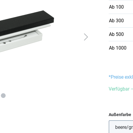
Ab
100
Ab
300
Ab
500
Ab
1000
*Preise exk
Verfügbar –
Außenfarbe
beere/g
(Di