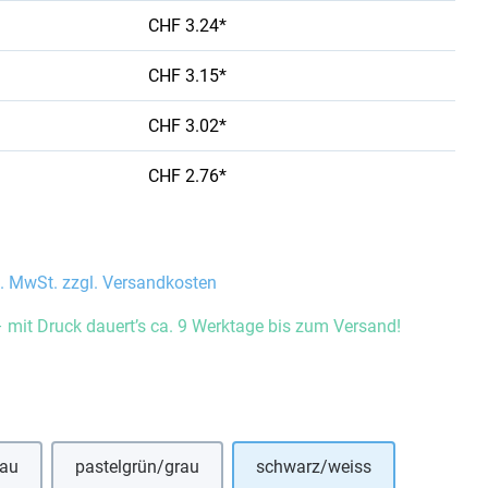
CHF 3.24*
CHF 3.15*
CHF 3.02*
CHF 2.76*
l. MwSt. zzgl. Versandkosten
 mit Druck dauert’s ca. 9 Werktage bis zum Versand!
auswählen
rau
pastelgrün/grau
schwarz/weiss
ese Option ist zurzeit nicht verfügbar.)
(Diese Option ist zurzeit nicht verfügbar.)