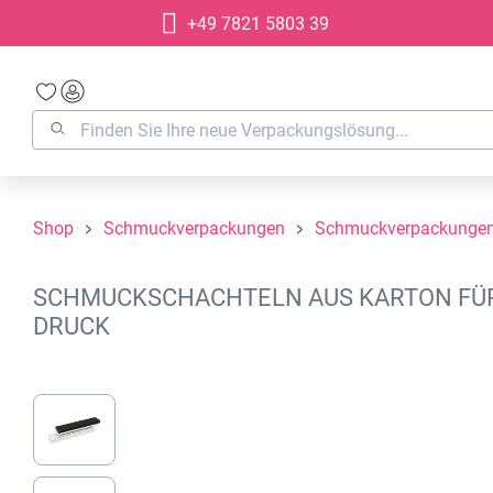
+49 7821 5803 39
springen
Zur Hauptnavigation springen
Shop
Schmuckverpackungen
Schmuckverpackungen
SCHMUCKSCHACHTELN AUS KARTON FÜR 
DRUCK
Bildergalerie überspringen