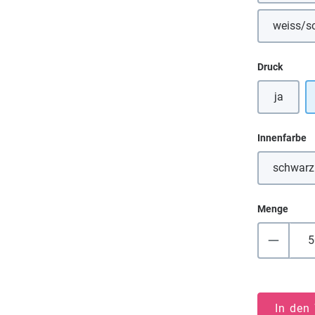
weiss/s
(
auswä
Druck
ja
a
Innenfarbe
schwarz
(Dies
Menge
In den