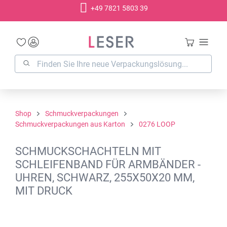
+49 7821 5803 39
alt springen
Shop
Schmuckverpackungen
Schmuckverpackungen aus Karton
0276 LOOP
SCHMUCKSCHACHTELN MIT
SCHLEIFENBAND FÜR ARMBÄNDER -
UHREN, SCHWARZ, 255X50X20 MM,
MIT DRUCK
Bildergalerie überspringen