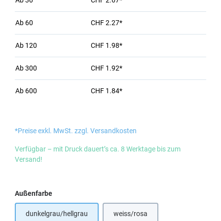
Ab
30
CHF 2.67*
Ab
60
CHF 2.27*
Ab
120
CHF 1.98*
Ab
300
CHF 1.92*
Ab
600
CHF 1.84*
*Preise exkl. MwSt. zzgl. Versandkosten
Verfügbar – mit Druck dauert’s ca. 8 Werktage bis zum
Versand!
auswählen
Außenfarbe
dunkelgrau/hellgrau
weiss/rosa
(Diese Option ist zurzeit nicht verf