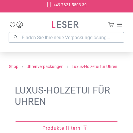
+49 7821 5803 39
alt springen
Shop
Uhrenverpackungen
Luxus-Holzetui für Uhren
LUXUS-HOLZETUI FÜR
UHREN
Produkte filtern