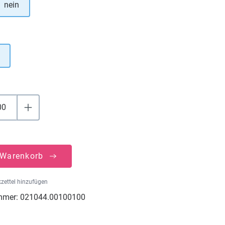
nein
uswählen
 Warenkorb
zettel hinzufügen
mmer:
021044.00100100