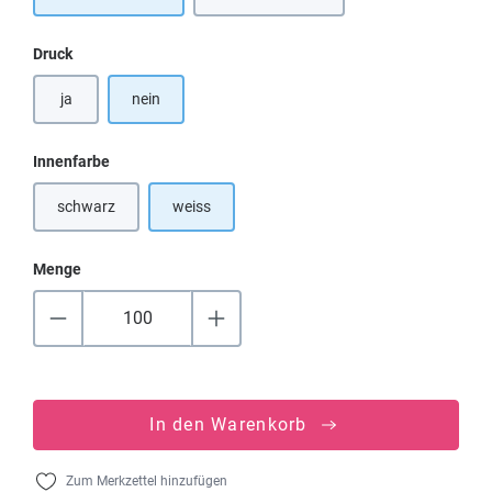
(Diese Option ist zurzeit nicht verfügba
auswählen
Druck
ja
nein
auswählen
Innenfarbe
schwarz
weiss
(Diese Option ist zurzeit nicht verfügbar.)
Menge
In den Warenkorb
Zum Merkzettel hinzufügen