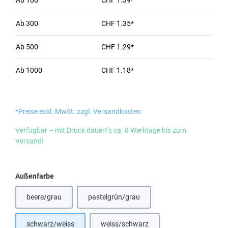
Ab
100
CHF 1.39*
Ab
300
CHF 1.35*
Ab
500
CHF 1.29*
Ab
1000
CHF 1.18*
*Preise exkl. MwSt. zzgl. Versandkosten
Verfügbar – mit Druck dauert’s ca. 8 Werktage bis zum
Versand!
auswählen
Außenfarbe
beere/grau
pastelgrün/grau
(Diese Option ist zurzeit nicht verfügbar.)
(Diese Option ist zurzeit nicht verfügbar.)
schwarz/weiss
weiss/schwarz