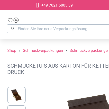
+49 7821 5803 39
springen
Zur Hauptnavigation springen
Shop
Schmuckverpackungen
Schmuckverpackungen
SCHMUCKETUIS AUS KARTON FÜR KETTENA
DRUCK
Bildergalerie überspringen