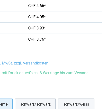
CHF 4.66*
CHF 4.05*
CHF 3.93*
CHF 3.76*
l. MwSt. zzgl. Versandkosten
 mit Druck dauert’s ca. 8 Werktage bis zum Versand!
auswählen
reme
schwarz/schwarz
schwarz/weiss
(Diese Option ist zurzeit nicht verfügbar.)
(Diese Option ist zurze