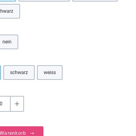
chwarz
Diese Option ist zurzeit nicht verfügbar.)
hlen
nein
uswählen
schwarz
weiss
(Diese Option ist zurzeit nicht verfügbar.)
(Diese Option ist zurzeit nicht verfügbar.)
 Warenkorb