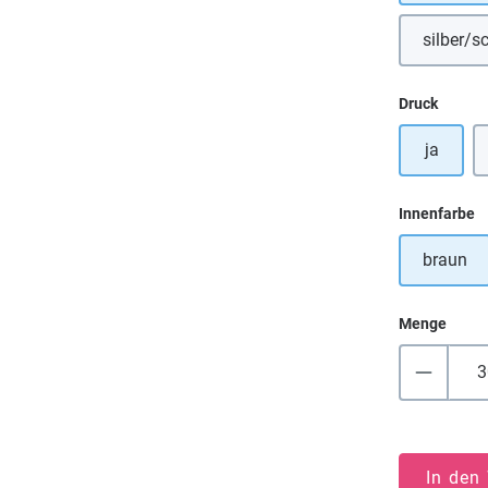
silber/s
(
auswä
Druck
ja
a
Innenfarbe
braun
Menge
In den