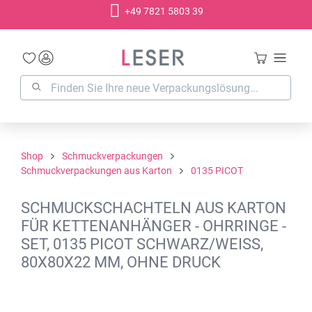
+49 7821 5803 39
alt springen
Shop
Schmuckverpackungen
Schmuckverpackungen aus Karton
0135 PICOT
SCHMUCKSCHACHTELN AUS KARTON
FÜR KETTENANHÄNGER - OHRRINGE -
SET, 0135 PICOT SCHWARZ/WEISS,
80X80X22 MM, OHNE DRUCK
Bildergalerie überspringen