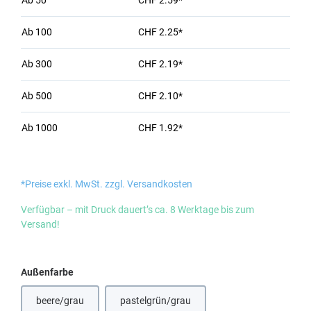
Ab
50
CHF 2.59*
Ab
100
CHF 2.25*
Ab
300
CHF 2.19*
Ab
500
CHF 2.10*
Ab
1000
CHF 1.92*
*Preise exkl. MwSt. zzgl. Versandkosten
Verfügbar – mit Druck dauert’s ca. 8 Werktage bis zum
Versand!
auswählen
Außenfarbe
beere/grau
pastelgrün/grau
(Diese Option ist zurzeit nicht verfügbar.)
(Diese Option ist zurzeit nicht verfügbar.)