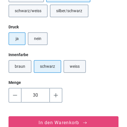
schwarz/weiss
silber/schwarz
(Diese Option ist zurzeit nicht verfügbar.)
auswählen
Druck
ja
nein
auswählen
Innenfarbe
braun
schwarz
weiss
(Diese Option ist zurzeit nicht verfügbar.)
(Diese Option ist zurzeit nicht verf
Menge
In den Warenkorb