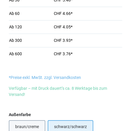
Ab
30
CHF 5.46*
Ab
60
CHF 4.66*
Ab
120
CHF 4.05*
Ab
300
CHF 3.93*
Ab
600
CHF 3.76*
*Preise exkl. MwSt. zzgl. Versandkosten
Verfügbar – mit Druck dauert’s ca. 8 Werktage bis zum
Versand!
auswählen
Außenfarbe
braun/creme
schwarz/schwarz
(Diese Option ist zurzeit nicht verfügbar.)