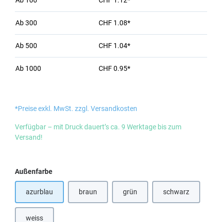
Ab
100
CHF 1.12*
Ab
300
CHF 1.08*
Ab
500
CHF 1.04*
Ab
1000
CHF 0.95*
*Preise exkl. MwSt. zzgl. Versandkosten
Verfügbar – mit Druck dauert’s ca. 9 Werktage bis zum
Versand!
auswählen
Außenfarbe
azurblau
braun
grün
schwarz
(Diese Option ist zurzeit nicht verfügbar.)
(Diese Option ist 
weiss