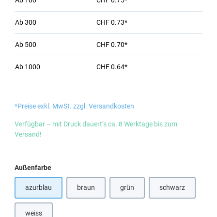
Ab
100
CHF 0.75*
Ab
300
CHF 0.73*
Ab
500
CHF 0.70*
Ab
1000
CHF 0.64*
*Preise exkl. MwSt. zzgl. Versandkosten
Verfügbar – mit Druck dauert’s ca. 8 Werktage bis zum
Versand!
auswählen
Außenfarbe
azurblau
braun
grün
schwarz
(Diese Option ist zurzeit nicht verfügbar.)
(Diese Option ist 
weiss