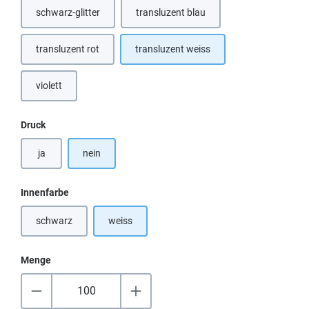
schwarz-glitter
transluzent blau
(Diese Option ist zurzeit nicht verfügbar.)
transluzent rot
transluzent weiss
violett
auswählen
Druck
ja
nein
auswählen
Innenfarbe
schwarz
weiss
(Diese Option ist zurzeit nicht verfügbar.)
Menge