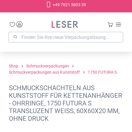
+49 7821 5803 39
alt springen
Shop
Schmuckverpackungen
Schmuckverpackungen aus Kunststoff
1750 FUTURA S
SCHMUCKSCHACHTELN AUS
KUNSTSTOFF FÜR KETTENANHÄNGER
- OHRRINGE, 1750 FUTURA S
TRANSLUZENT WEISS, 60X60X20 MM,
OHNE DRUCK