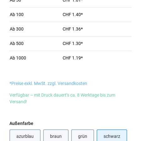
Ab
50
CHF 1.61*
Ab
100
CHF 1.40*
Ab
300
CHF 1.36*
Ab
500
CHF 1.30*
Ab
1000
CHF 1.19*
*Preise exkl. MwSt. zzgl. Versandkosten
Verfügbar – mit Druck dauert’s ca. 8 Werktage bis zum
Versand!
auswählen
Außenfarbe
azurblau
braun
grün
schwarz
(Diese Option ist zurzeit nicht verfügbar.)
(Diese Option ist zurzeit nicht verf