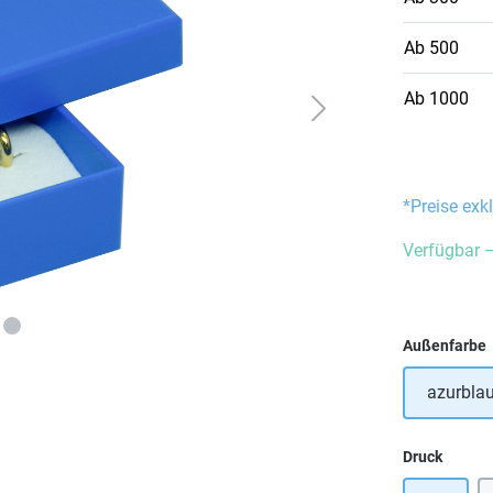
Ab
500
Ab
1000
*Preise exk
Verfügbar –
Außenfarbe
azurbla
auswä
Druck