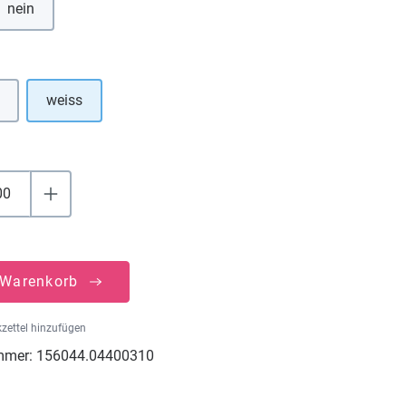
nein
uswählen
weiss
e Option ist zurzeit nicht verfügbar.)
 Warenkorb
zettel hinzufügen
mmer:
156044.04400310