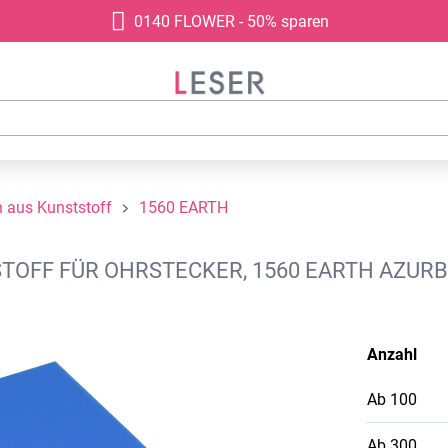
0140 FLOWER - 50% sparen
aus Kunststoff
1560 EARTH
FF FÜR OHRSTECKER, 1560 EARTH AZURBL
Anzahl
Ab
100
Ab
300