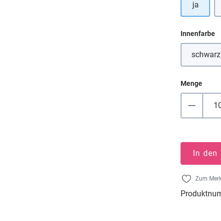
ja
a
Innenfarbe
schwarz
(Dies
Menge
In den
Zum Merk
Produktnu