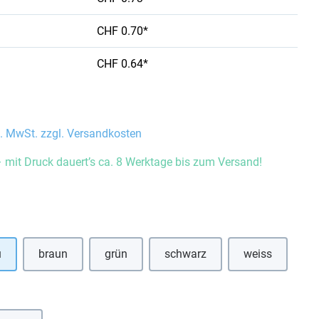
CHF 0.70*
CHF 0.64*
l. MwSt. zzgl. Versandkosten
 mit Druck dauert’s ca. 8 Werktage bis zum Versand!
auswählen
u
braun
grün
schwarz
weiss
(Diese Option ist zurzeit nicht verfügbar.)
(Diese Option ist zurzeit nicht 
hlen