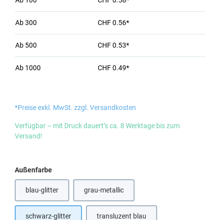
Ab
100
CHF 0.58*
Ab
300
CHF 0.56*
Ab
500
CHF 0.53*
Ab
1000
CHF 0.49*
*Preise exkl. MwSt. zzgl. Versandkosten
Verfügbar – mit Druck dauert’s ca. 8 Werktage bis zum
Versand!
auswählen
Außenfarbe
blau-glitter
grau-metallic
(Diese Option ist zurzeit nicht verfügbar.)
schwarz-glitter
transluzent blau