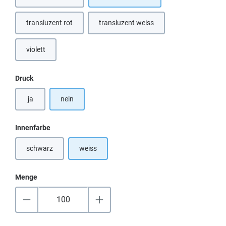
(Diese Option ist zurzeit nicht verfügbar.)
transluzent rot
transluzent weiss
violett
auswählen
Druck
ja
nein
auswählen
Innenfarbe
schwarz
weiss
(Diese Option ist zurzeit nicht verfügbar.)
Menge