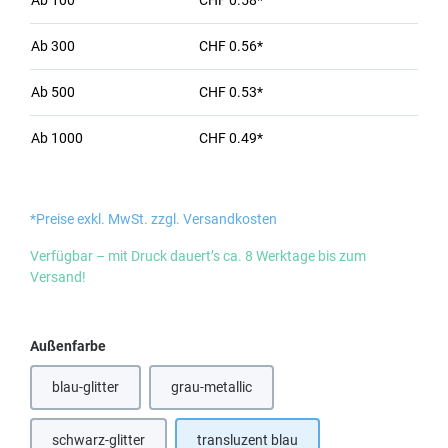
Ab
100
CHF 0.58*
Ab
300
CHF 0.56*
Ab
500
CHF 0.53*
Ab
1000
CHF 0.49*
*Preise exkl. MwSt. zzgl. Versandkosten
Verfügbar – mit Druck dauert’s ca. 8 Werktage bis zum
Versand!
auswählen
Außenfarbe
blau-glitter
grau-metallic
(Diese Option ist zurzeit nicht verfügbar.)
schwarz-glitter
transluzent blau