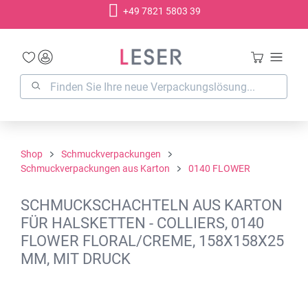
+49 7821 5803 39
alt springen
Shop
Schmuckverpackungen
Schmuckverpackungen aus Karton
0140 FLOWER
SCHMUCKSCHACHTELN AUS KARTON
FÜR HALSKETTEN - COLLIERS, 0140
FLOWER FLORAL/CREME, 158X158X25
MM, MIT DRUCK
Bildergalerie überspringen