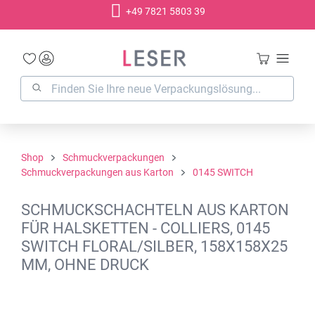
+49 7821 5803 39
alt springen
Shop
Schmuckverpackungen
Schmuckverpackungen aus Karton
0145 SWITCH
SCHMUCKSCHACHTELN AUS KARTON
FÜR HALSKETTEN - COLLIERS, 0145
SWITCH FLORAL/SILBER, 158X158X25
MM, OHNE DRUCK
Bildergalerie überspringen