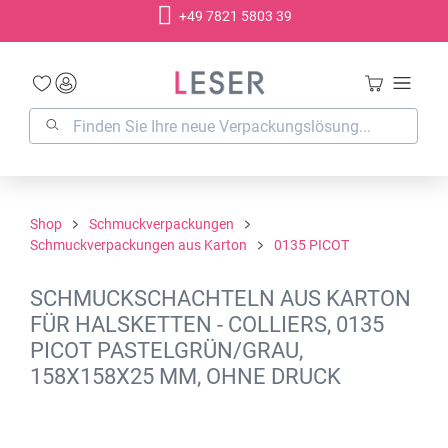
+49 7821 5803 39
alt springen
Shop
Schmuckverpackungen
Schmuckverpackungen aus Karton
0135 PICOT
SCHMUCKSCHACHTELN AUS KARTON
FÜR HALSKETTEN - COLLIERS, 0135
PICOT PASTELGRÜN/GRAU,
158X158X25 MM, OHNE DRUCK
Bildergalerie überspringen