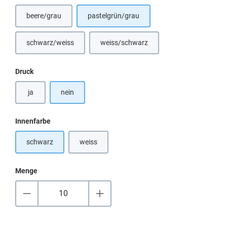
beere/grau
pastelgrün/grau
schwarz/weiss
weiss/schwarz
(Diese Option ist zurzeit nicht verfügbar.)
auswählen
Druck
ja
nein
auswählen
Innenfarbe
schwarz
weiss
(Diese Option ist zurzeit nicht verfügbar.)
Menge