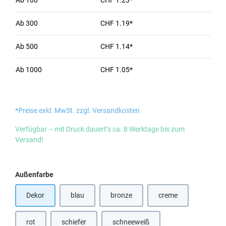
Ab
100
CHF 1.23*
Ab
300
CHF 1.19*
Ab
500
CHF 1.14*
Ab
1000
CHF 1.05*
*Preise exkl. MwSt. zzgl. Versandkosten
Verfügbar – mit Druck dauert’s ca. 8 Werktage bis zum
Versand!
auswählen
Außenfarbe
Dekor
blau
bronze
creme
(Diese Option ist zurzeit nicht verfügbar.)
(Diese Option ist zurzeit nicht verfügbar
(Diese Option ist zurz
rot
schiefer
schneeweiß