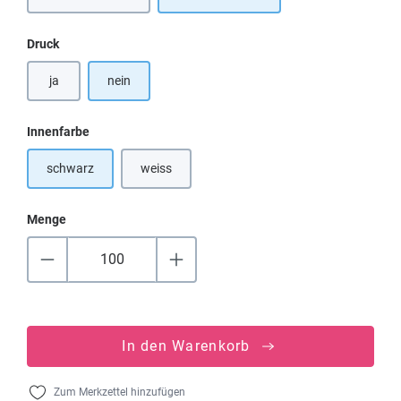
(Diese Option ist zurzeit nicht verfügbar.)
auswählen
Druck
ja
nein
auswählen
Innenfarbe
schwarz
weiss
(Diese Option ist zurzeit nicht verfügbar.)
Menge
In den Warenkorb
Zum Merkzettel hinzufügen