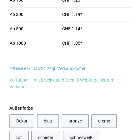
Ab
100
CHF 1.23*
Ab
300
CHF 1.19*
Ab
500
CHF 1.14*
Ab
1000
CHF 1.05*
*Preise exkl. MwSt. zzgl. Versandkosten
Verfügbar – mit Druck dauert’s ca. 8 Werktage bis zum
Versand!
auswählen
Außenfarbe
Dekor
blau
bronze
creme
(Diese Option ist zurzeit nicht verfügbar.)
(Diese Option ist zurzeit nicht verfügbar
(Diese Option ist zurz
rot
schiefer
schneeweiß