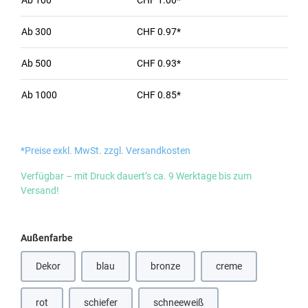
Ab
100
CHF 1.00*
Ab
300
CHF 0.97*
Ab
500
CHF 0.93*
Ab
1000
CHF 0.85*
*Preise exkl. MwSt. zzgl. Versandkosten
Verfügbar – mit Druck dauert’s ca. 9 Werktage bis zum
Versand!
auswählen
Außenfarbe
Dekor
blau
bronze
creme
(Diese Option ist zurzeit nicht verfügbar.)
(Diese Option ist zurzeit nicht verfügbar
rot
schiefer
schneeweiß