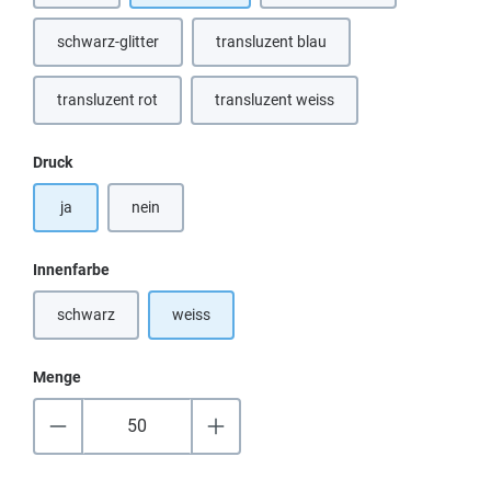
schwarz-glitter
transluzent blau
(Diese Option ist zurzeit nicht verfügbar.)
transluzent rot
transluzent weiss
auswählen
Druck
ja
nein
auswählen
Innenfarbe
schwarz
weiss
(Diese Option ist zurzeit nicht verfügbar.)
Menge