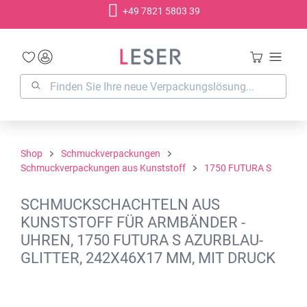
+49 7821 5803 39
alt springen
Shop
Schmuckverpackungen
Schmuckverpackungen aus Kunststoff
1750 FUTURA S
SCHMUCKSCHACHTELN AUS
KUNSTSTOFF FÜR ARMBÄNDER -
UHREN, 1750 FUTURA S AZURBLAU-
GLITTER, 242X46X17 MM, MIT DRUCK
Bildergalerie überspringen