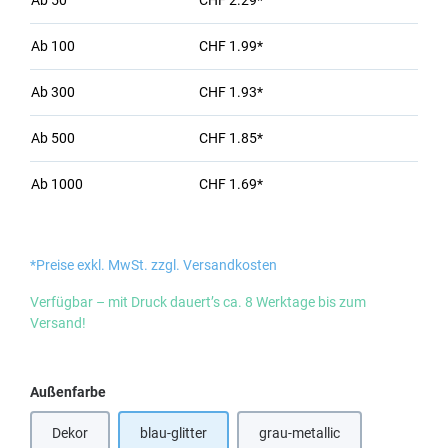
Ab
50
CHF 2.29*
Ab
100
CHF 1.99*
Ab
300
CHF 1.93*
Ab
500
CHF 1.85*
Ab
1000
CHF 1.69*
*Preise exkl. MwSt. zzgl. Versandkosten
Verfügbar – mit Druck dauert’s ca. 8 Werktage bis zum
Versand!
auswählen
Außenfarbe
Dekor
blau-glitter
grau-metallic
(Diese Option ist zurzeit nicht verfügbar.)
(Diese Option ist zurzeit nic