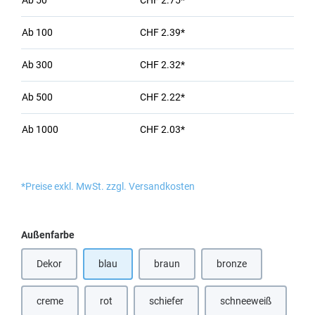
Ab
50
CHF 2.75*
Ab
100
CHF 2.39*
Ab
300
CHF 2.32*
Ab
500
CHF 2.22*
Ab
1000
CHF 2.03*
*Preise exkl. MwSt. zzgl. Versandkosten
auswählen
Außenfarbe
Dekor
blau
braun
bronze
(Diese Option ist zurzeit nicht verfügbar.)
(Diese Option ist zurzeit nicht verfügbar
(Diese Option ist zurze
creme
rot
schiefer
schneeweiß
(Diese Option ist zurzeit nicht verfügbar.)
(Diese Option ist zurzeit nicht verfügbar.
(Diese Option ist z